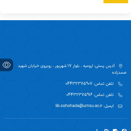
آدرس پستی:
ارومیه ، بلوار 17 شهریور ، روبروی خیابان شهید
صمدزاده
تلفن تماس:
04432375907
تلفن تماس:
04432375916
ایمیل:
lib.sshohada@umsu.ac.ir